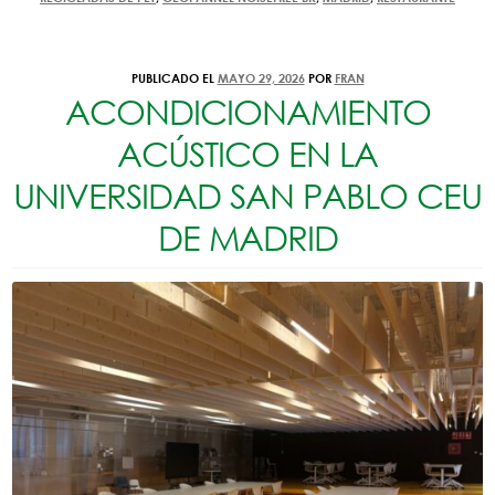
NOSOTROS
PRODUCTOS
PUBLICADO EL
MAYO 29, 2026
POR
FRAN
ACONDICIONAMIENTO
AUTOMOTIVE
ACÚSTICO EN LA
UNIVERSIDAD SAN PABLO CEU
TIENDA
DE MADRID
NOTICIAS
CONTACTO