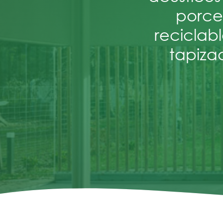
porce
reciclab
tapiza