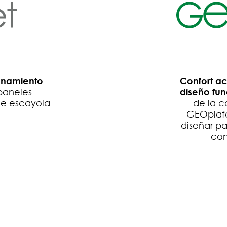
ionamiento
Confort ac
 paneles
diseño fun
de escayola
de la c
GEOplaf
diseñar pa
con