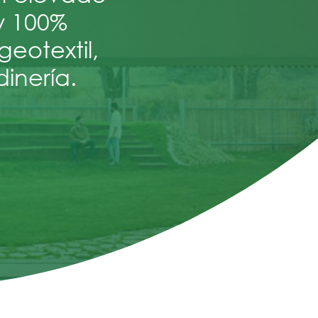
y 100%
eotextil,
inería.