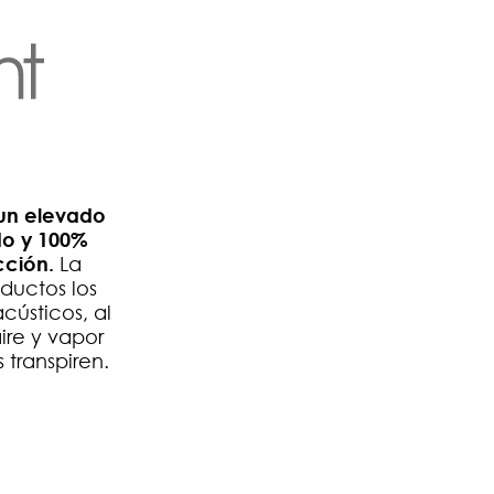
 un elevado
do y 100%
cción.
La
ductos los
cústicos, al
ire y vapor
 transpiren.