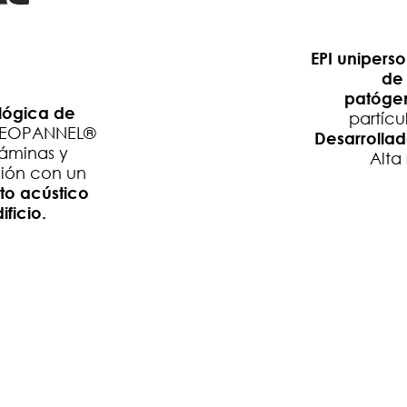
EPI unipers
de 
patóge
lógica de
partícu
EOPANNEL®
Desarrollad
áminas y
Alta
ción con un
to acústico
ficio.