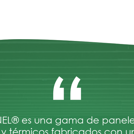
“
L® es una gama de paneles 
 y térmicos fabricados con 