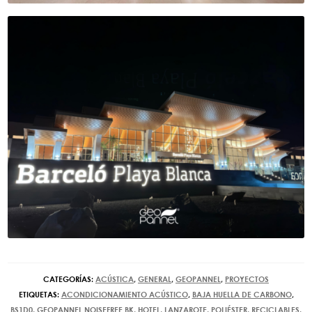
CATEGORÍAS:
ACÚSTICA
,
GENERAL
,
GEOPANNEL
,
PROYECTOS
ETIQUETAS:
ACONDICIONAMIENTO ACÚSTICO
,
BAJA HUELLA DE CARBONO
,
BS1D0
,
GEOPANNEL NOISEFREE BK
,
HOTEL
,
LANZAROTE
,
POLIÉSTER
,
RECICLABLES
,