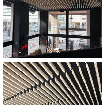
NOSOTROS
PRODUCTOS
AUTOMOTIVE
TIENDA
NOTICIAS
CONTACTO