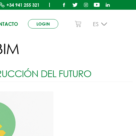
+34
941 255 321
ES
NTACTO
LOGIN
BIM
TRUCCIÓN DEL FUTURO