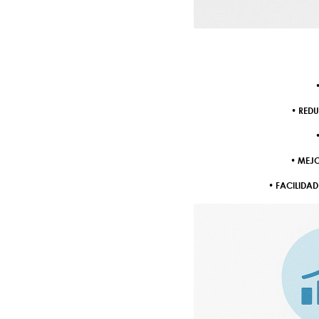
• RED
• MEJ
• FACILIDAD