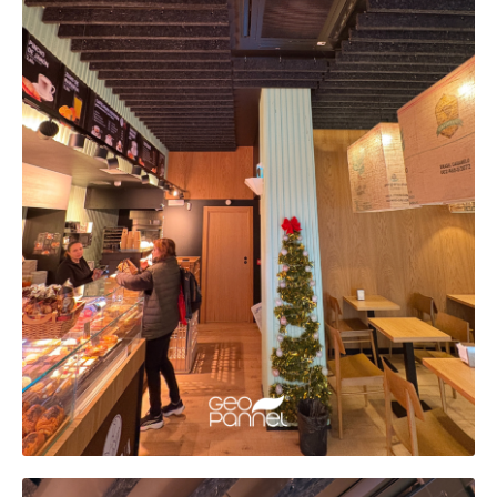
NOSOTROS
PRODUCTOS
AUTOMOTIVE
TIENDA
NOTICIAS
CONTACTO